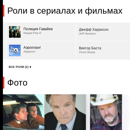
Роли в сериалах и фильмах
Полиция Гавайев
Джефф Харрисон
Hawaii Five-0
Jeff Harrison
Аэроплан!
Виктор Баста
Airplane!
Victor Basta
ВСЕ РОЛИ (2)
Фото