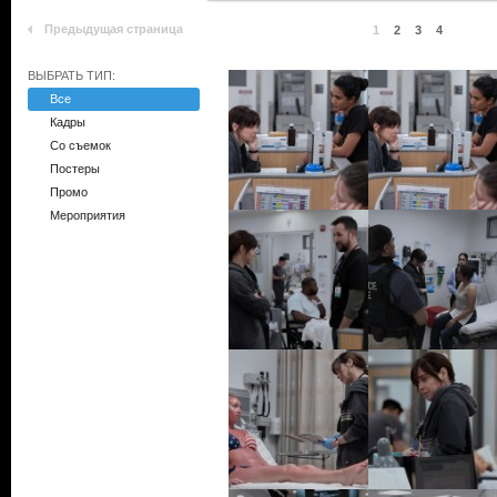
Предыдущая страница
1
2
3
4
ВЫБРАТЬ ТИП:
Все
Кадры
Со съемок
Постеры
Промо
Мероприятия