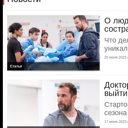
О люд
состр
Что де
уникал
20 июля 2025 г
Статья
Докто
выйти
Старто
сезона
17 июня 2025 г