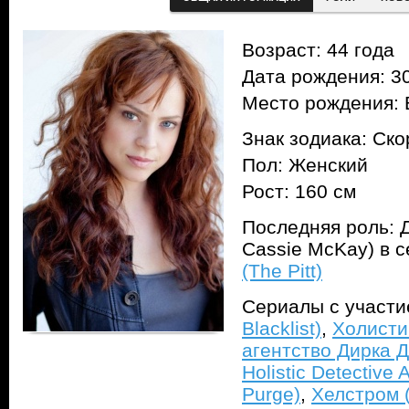
Возраст: 44 года
Дата рождения: 30
Место рождения: 
Знак зодиака: Ск
Пол: Женский
Рост: 160 см
Последняя роль: Д
Cassie McKay) в 
(The Pitt)
Сериалы с участ
Blacklist)
,
Холисти
агентство Дирка Д
Holistic Detective 
Purge)
,
Хелстром (