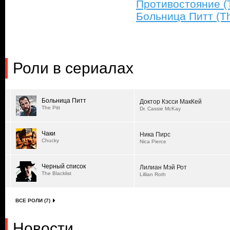
Противостояние (
Больница Питт (The
Роли в сериалах
Больница Питт
Доктор Кэсси МакКей
The Pitt
Dr. Cassie McKay
Чаки
Ника Пирс
Chucky
Nica Pierce
Черный список
Лилиан Мэй Рот
The Blacklist
Lillian Roth
ВСЕ РОЛИ (7)
Новости