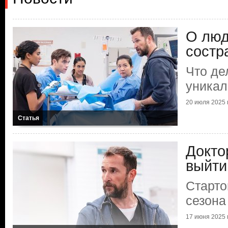
О люд
состр
Что де
уникал
20 июля 2025 г
Статья
Докто
выйти
Старто
сезона
17 июня 2025 г