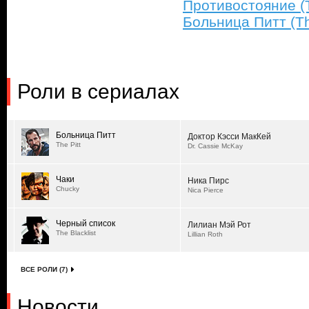
Противостояние (
Больница Питт (The
Роли в сериалах
Больница Питт
Доктор Кэсси МакКей
The Pitt
Dr. Cassie McKay
Чаки
Ника Пирс
Chucky
Nica Pierce
Черный список
Лилиан Мэй Рот
The Blacklist
Lillian Roth
ВСЕ РОЛИ (7)
Новости