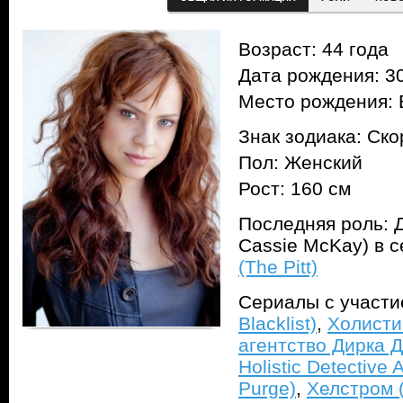
Возраст: 44 года
Дата рождения: 30
Место рождения: 
Знак зодиака: Ск
Пол: Женский
Рост: 160 см
Последняя роль: Д
Cassie McKay) в 
(The Pitt)
Сериалы с участ
Blacklist)
,
Холисти
агентство Дирка Д
Holistic Detective 
Purge)
,
Хелстром (