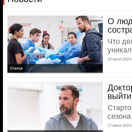
О люд
состр
Что де
уникал
20 июля 2025 г
Статья
Докто
выйти
Старто
сезона
17 июня 2025 г