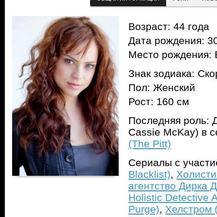
Возраст: 44 года
Дата рождения: 30
Место рождения: 
Знак зодиака: Ск
Пол: Женский
Рост: 160 см
Последняя роль: Д
Cassie McKay) в 
(The Pitt)
Сериалы с участ
Blacklist)
,
Холисти
агентство Дирка Д
Holistic Detective 
Purge)
,
Хелстром (