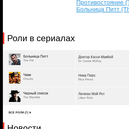
Противостояние (
Больница Питт (The
Роли в сериалах
Больница Питт
Доктор Кэсси МакКей
The Pitt
Dr. Cassie McKay
Чаки
Ника Пирс
Chucky
Nica Pierce
Черный список
Лилиан Мэй Рот
The Blacklist
Lillian Roth
ВСЕ РОЛИ (7)
Новости