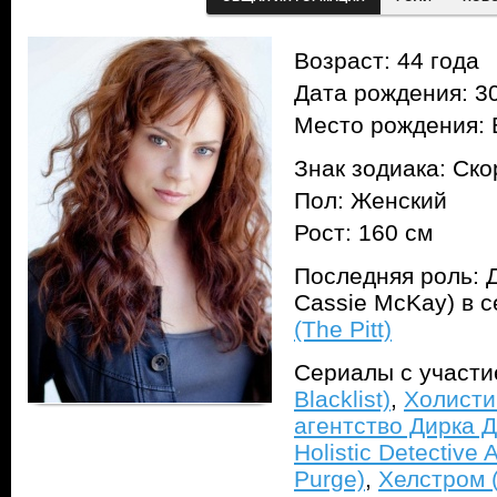
Возраст: 44 года
Дата рождения: 30
Место рождения: 
Знак зодиака: Ск
Пол: Женский
Рост: 160 см
Последняя роль: Д
Cassie McKay) в 
(The Pitt)
Сериалы с участ
Blacklist)
,
Холисти
агентство Дирка Д
Holistic Detective 
Purge)
,
Хелстром (