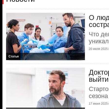
О люд
состр
Что де
уникал
20 июля 2025 г
Статья
Докто
выйти
Старто
сезона
17 июня 2025 г