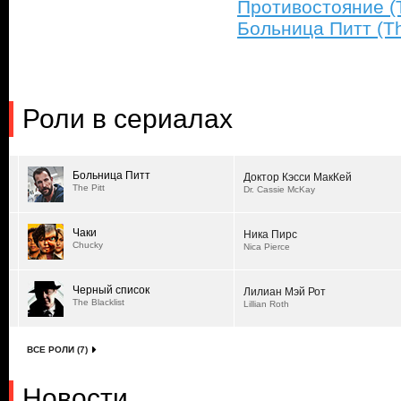
Противостояние (
Больница Питт (The
Роли в сериалах
Больница Питт
Доктор Кэсси МакКей
The Pitt
Dr. Cassie McKay
Чаки
Ника Пирс
Chucky
Nica Pierce
Черный список
Лилиан Мэй Рот
The Blacklist
Lillian Roth
ВСЕ РОЛИ (7)
Новости