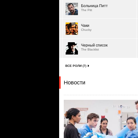
Больница Питт
The Pitt
Чаки
Chucky
Черный список
The Blacklist
ВСЕ РОЛИ (7)
Новости