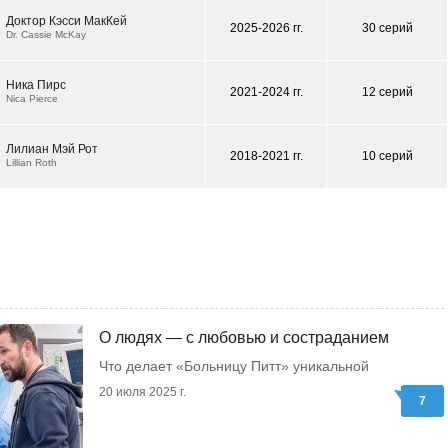
Доктор Кэсси МакКей
2025-2026 гг.
30 серий
Dr. Cassie McKay
Ника Пирс
2021-2024 гг.
12 серий
Nica Pierce
Лилиан Мэй Рот
2018-2021 гг.
10 серий
Lillian Roth
О людях — с любовью и состраданием
Что делает «Больницу Питт» уникальной
20 июля 2025 г.
7