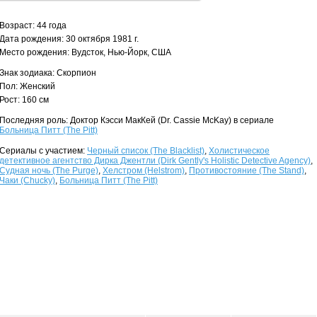
Возраст: 44 года
Дата рождения: 30 октября 1981 г.
Место рождения: Вудсток, Нью-Йорк, США
Знак зодиака: Скорпион
Пол: Женский
Рост: 160 см
Последняя роль: Доктор Кэсси МакКей (Dr. Cassie McKay) в сериале
Больница Питт (The Pitt)
Сериалы с участием:
Черный список (The Blacklist)
,
Холистическое
детективное агентство Дирка Джентли (Dirk Gently's Holistic Detective Agency)
,
Судная ночь (The Purge)
,
Хелстром (Helstrom)
,
Противостояние (The Stand)
,
Чаки (Chucky)
,
Больница Питт (The Pitt)