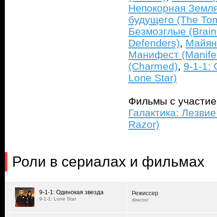
Непокорная Земля
будущего (The To
Безмозглые (Brai
Defenders)
,
Майян
Манифест (Manife
(Charmed)
,
9-1-1:
Lone Star)
Фильмы с участи
Галактика: Лезвие 
Razor)
Роли в сериалах и фильмах
9-1-1: Одинокая звезда
Режиссер
9-1-1: Lone Star
director