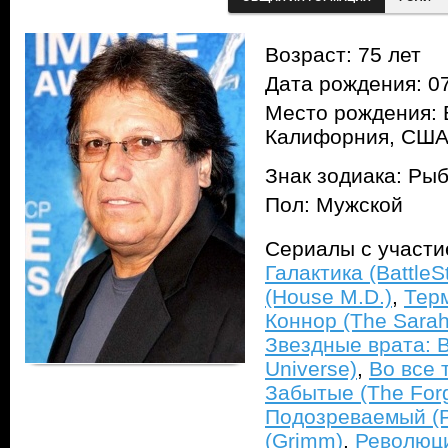
Возраст: 75 лет
Дата рождения: 07
Место рождения: 
Калифорния, СШ
Знак зодиака: Ры
Пол: Мужской
Сериалы с участ
Галактика (BattleSt
(House M.D.)
,
Тер
Коннор (The Sarah
Звездные врата: В
Universe)
,
Во все 
Забытые (The Forg
Подозреваемый (Pe
(Grimm)
,
Революци