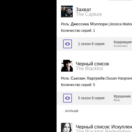
Захват
The Capture
Джессика Мэллори
Роль:
(Jessica Mallo
Количество серий: 1
Коррекция
1 сезон 6 серия
Correction
Черный список
The Blacklist
Сьюзан Харгрейв
Роль:
(Susan Hargrav
Количество серий: 5
Крушение
5 сезон 9 серия
Ruin
…БОЛЬШЕ
Черный список: Искупле
The Blacklist: Redemption