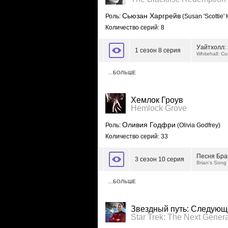
Сьюзан Харгрейв
Роль:
(Susan 'Scottie'
Количество серий: 8
Уайтхолл:
1 сезон 8 серия
Whitehall: Co
…БОЛЬШЕ
Хемлок Гроув
Hemlock Grove
Оливия Годфри
Роль:
(Olivia Godfrey)
Количество серий: 33
Песня Бра
3 сезон 10 серия
Brian's Song
…БОЛЬШЕ
Звездный путь: Следующ
Star Trek: The Next Genera