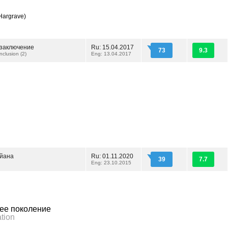
 Hargrave)
 заключение
Ru: 15.04.2017
73
9.3
nclusion (2)
Eng: 13.04.2017
йана
Ru: 01.11.2020
39
7.7
Eng: 23.10.2015
ее поколение
tion