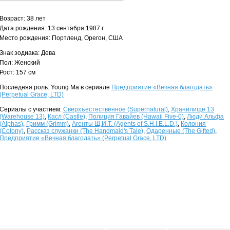
Возраст: 38 лет
Дата рождения: 13 сентября 1987 г.
Место рождения: Портленд, Орегон, США
Знак зодиака: Дева
Пол: Женский
Рост: 157 см
Последняя роль: Young Ma в сериале
Предприятие «Вечная благодать»
(Perpetual Grace, LTD)
Сериалы с участием:
Сверхъестественное (Supernatural)
,
Хранилище 13
(Warehouse 13)
,
Касл (Castle)
,
Полиция Гавайев (Hawaii Five-0)
,
Люди Альфа
(Alphas)
,
Гримм (Grimm)
,
Агенты Щ.И.Т. (Agents of S.H.I.E.L.D.)
,
Колония
(Colony)
,
Рассказ служанки (The Handmaid's Tale)
,
Одаренные (The Gifted)
,
Предприятие «Вечная благодать» (Perpetual Grace, LTD)