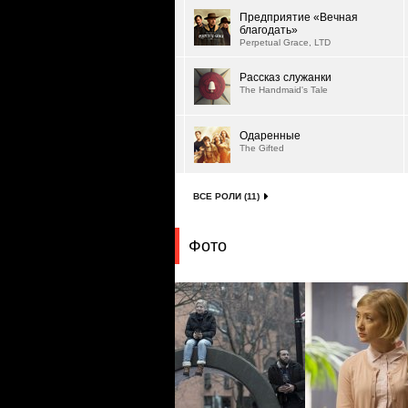
Предприятие «Вечная
благодать»
Perpetual Grace, LTD
Рассказ служанки
The Handmaid's Tale
Одаренные
The Gifted
ВСЕ РОЛИ (11)
Фото