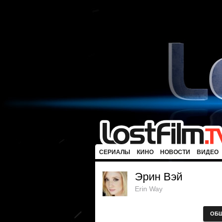
СЕРИАЛЫ
КИНО
НОВОСТИ
ВИДЕО
Эрин Вэй
Erin Way
ОБ