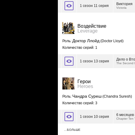
Виктория
1 сезон 11 серия
Victoria
Воздействие
Leverage
Доктор Ллойд
Роль:
(Doctor Lloyd)
Количество серий: 1
Дело о Вт
1 сезон 13 серия
The Second D
Герои
Heroes
Чандра Суреш
Роль:
(Chandra Suresh)
Количество серий: 3
6 месяцев
1 сезон 10 серия
Chapter Ten 
…БОЛЬШЕ