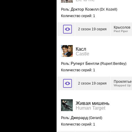
Доктор Козелл
Роль:
(Dr. Kozell)
Количество серий: 1
Крысолов
2 сезон 19 серия
Pied Piper
Касл
Castle
Руперт Бентли
Роль:
(Rupert Bentley)
Количество серий: 1
Проклятье
2 сезон 19 серия
Wrapped Up 
Живая мишень
Human Target
Джерард
Роль:
(Gerard)
Количество серий: 1