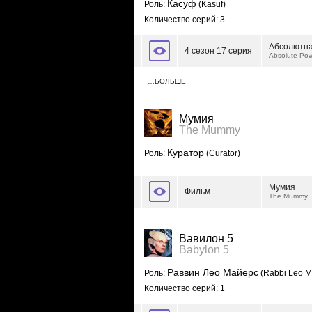
Касуф
Роль:
(Kasuf)
Количество серий: 3
Абсолютна
4 сезон 17 серия
Absolute Po
…БОЛЬШЕ
Мумия
The Mummy
Куратор
Роль:
(Curator)
Мумия
Фильм
The Mummy
Вавилон 5
Babylon 5
Раввин Лео Майерс
Роль:
(Rabbi Leo M
Количество серий: 1