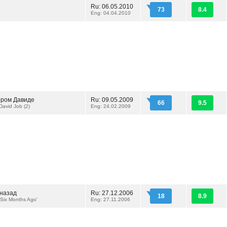
Ru: 06.05.2010
73
8.4
Eng: 04.04.2010
ором Давиде
Ru: 09.05.2009
66
9.5
avid Job (2)
Eng: 24.02.2009
 назад
Ru: 27.12.2006
18
8.9
'Six Months Ago'
Eng: 27.11.2006