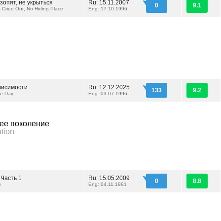
зопят, не укрыться
Ru: 15.11.2007
0
9.1
 Cried Out, No Hiding Place
Eng: 17.10.1996
висимости
Ru: 12.12.2025
133
9.2
e Day
Eng: 03.07.1996
ее поколение
tion
 Часть 1
Ru: 15.05.2009
0
8.8
)
Eng: 04.11.1991