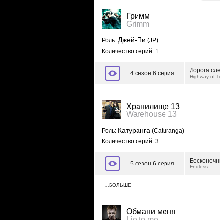
Гримм
Grimm
Джей-Пи
Роль:
(JP)
Количество серий: 1
Дорога сл
4 сезон 6 серия
Highway of T
Хранилище 13
Warehouse 13
Катуранга
Роль:
(Caturanga)
Количество серий: 3
Бесконечн
5 сезон 6 серия
Endless
…БОЛЬШЕ
Обмани меня
Lie to me