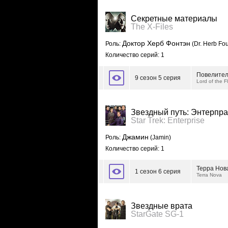
Секретные материалы
The X-Files
Доктор Херб Фонтэн
Роль:
(Dr. Herb Fou
Количество серий: 1
Повелител
9 сезон 5 серия
Lord of the F
Звездный путь: Энтерпра
Star Trek: Enterprise
Джамин
Роль:
(Jamin)
Количество серий: 1
Терра Нов
1 сезон 6 серия
Terra Nova
Звездные врата
StarGate SG-1