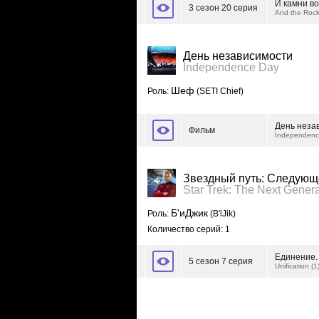
И камни во
3 сезон 20 серия
And the Rock
День независимости
Independence Day
Шеф
Роль:
(SETI Chief)
День неза
Фильм
Independenc
Звездный путь: Следующ
Star Trek: The Next Genera
Б'иДжик
Роль:
(B'iJik)
Количество серий: 1
Единение.
5 сезон 7 серия
Unification (1