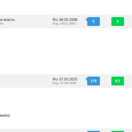
я власть
Ru: 06.05.2008
0
9
wer
Eng: 19.01.2001
Ru: 07.03.2025
176
9.3
Eng: 07.05.1999
eyers)