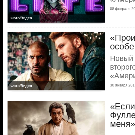
08 февраля 20
Фото/Видео
«Прои
особе
Новый 
второг
«Амери
30 января 2019
Фото/Видео
«Если
Фулле
меня