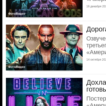
16 декабря 202
Фото/Видео
Дорог
Озвуче
третье
«Амери
14 октября 202
Фото/Видео
Дохла
готов
Постер
«Амери