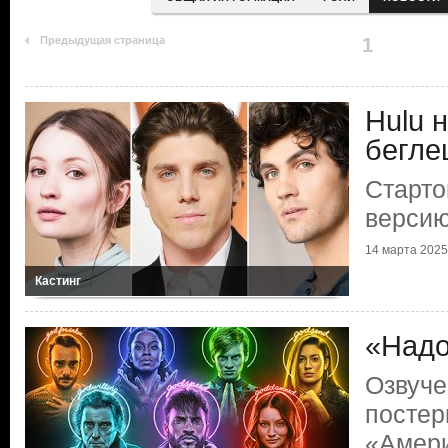
Предыдущая страница
1
Hulu 
бегле
Старто
версию
14 марта 2025 
Кастинг
«Надо
Озвуче
постер
«Амери