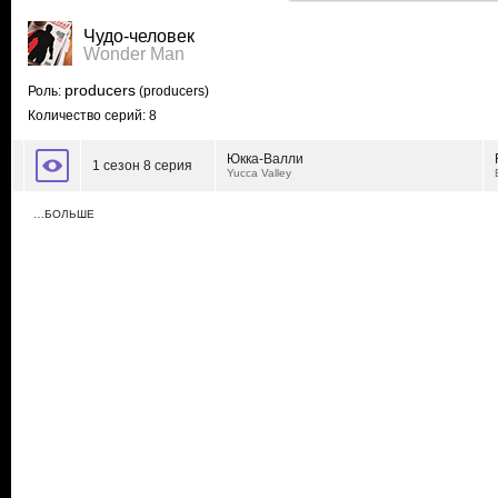
Чудо-человек
Wonder Man
producers
Роль:
(producers)
Количество серий: 8
Юкка-Валли
1 сезон 8 серия
Yucca Valley
…БОЛЬШЕ