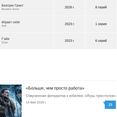
Беатрис Грант
2026 г.
8 серий
Beatrice Grant
Играет себя
2023 г.
1 серия
Self
Г'айя
2023 г.
6 серий
G'iah
«Больше, чем просто работа»
Озвученная фичуретка к юбилею «Игры престолов»
14 мая 2026 г.
23