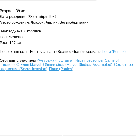
Возраст: 39 лет
Дата рождения: 23 октября 1986 г.
Место рождения: Лондон, Англия, Великобритания
Знак зодиака: Скорпион
Пол: Женский
Рост: 157 см
Последняя роль: Беатрис Грант (Beatrice Grant) в сериале
Пони (Ponies)
Сериалы с участием:
Футурама (Futurama)
,
Игра престолов (Game of
Thrones)
,
Студия Marvel: Общий сбор (Marvel Studios: Assembled)
,
Секретное
вторжение (Secret Invasion)
,
Пони (Ponies)