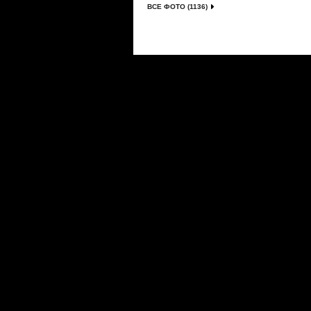
ВСЕ ФОТО (1136)
Сериалы
|
Новости
|
Новинки
|
Видео
|
Расписани
О проекте
|
Правила
|
FAQ
|
Размещение реклам
LostFilm.TV. Лучшие сериалы, 2026 г. Копирован