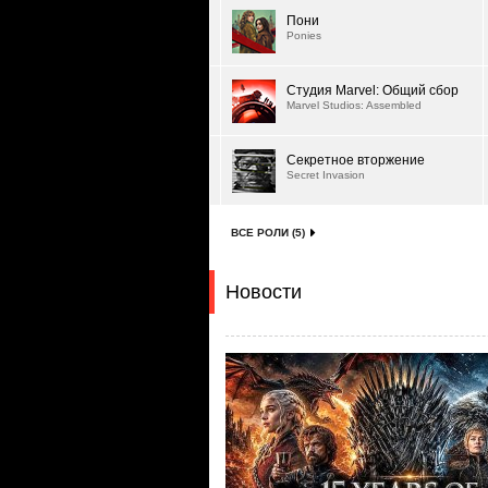
Пони
Ponies
Студия Marvel: Общий сбор
Marvel Studios: Assembled
Секретное вторжение
Secret Invasion
ВСЕ РОЛИ (5)
Новости