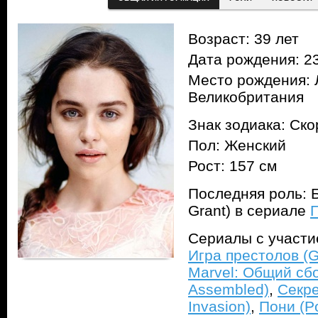
Возраст: 39 лет
Дата рождения: 23
Место рождения: 
Великобритания
Знак зодиака: Ск
Пол: Женский
Рост: 157 см
Последняя роль: Б
Grant) в сериале
П
Сериалы с участ
Игра престолов (G
Marvel: Общий сбо
Assembled)
,
Секре
Invasion)
,
Пони (P