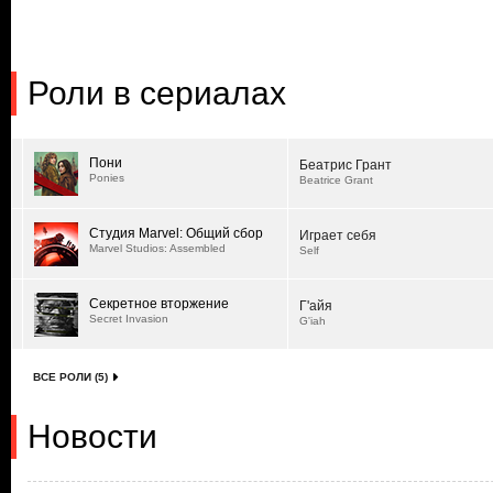
Роли в сериалах
Пони
Беатрис Грант
Ponies
Beatrice Grant
Студия Marvel: Общий сбор
Играет себя
Marvel Studios: Assembled
Self
Секретное вторжение
Г'айя
Secret Invasion
G'iah
ВСЕ РОЛИ (5)
Новости