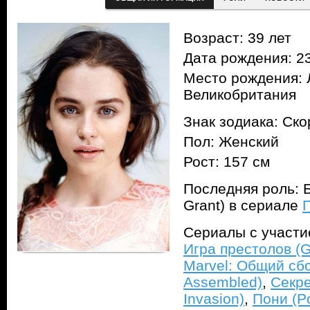
Возраст: 39 лет
Дата рождения: 23
Место рождения: 
Великобритания
Знак зодиака: Ск
Пол: Женский
Рост: 157 см
Последняя роль: Б
Grant) в сериале
П
Сериалы с участ
Игра престолов (G
Marvel: Общий сбо
Assembled)
,
Секре
Invasion)
,
Пони (P