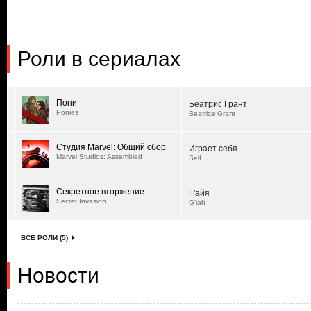
Роли в сериалах
Пони
Беатрис Грант
Ponies
Beatrice Grant
Студия Marvel: Общий сбор
Играет себя
Marvel Studios: Assembled
Self
Секретное вторжение
Г'айя
Secret Invasion
G'iah
ВСЕ РОЛИ (5)
Новости