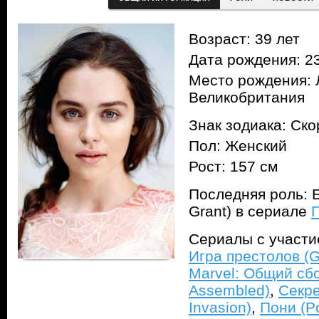
Возраст: 39 лет
Дата рождения: 23
Место рождения: 
Великобритания
Знак зодиака: Ск
Пол: Женский
Рост: 157 см
Последняя роль: Б
Grant) в сериале
П
Сериалы с участ
Игра престолов (G
Marvel: Общий сбо
Assembled)
,
Секре
Invasion)
,
Пони (P