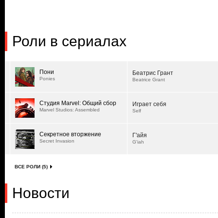
Роли в сериалах
Пони
Беатрис Грант
Ponies
Beatrice Grant
Студия Marvel: Общий сбор
Играет себя
Marvel Studios: Assembled
Self
Секретное вторжение
Г'айя
Secret Invasion
G'iah
ВСЕ РОЛИ (5)
Новости