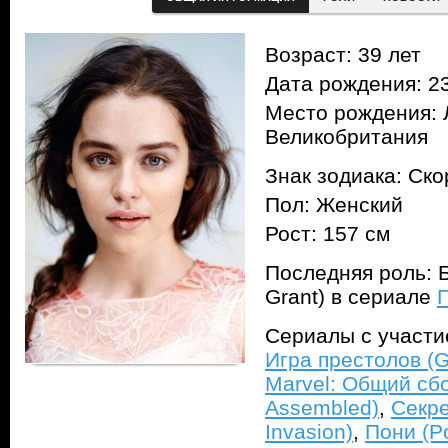
Возраст: 39 лет
Дата рождения: 23
Место рождения: 
Великобритания
Знак зодиака: Ск
Пол: Женский
Рост: 157 см
Последняя роль: Б
Grant) в сериале
П
Сериалы с участ
Игра престолов (G
Marvel: Общий сбо
Assembled)
,
Секре
Invasion)
,
Пони (P