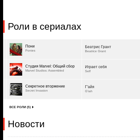
Роли в сериалах
Пони
Беатрис Грант
Ponies
Beatrice Grant
Студия Marvel: Общий сбор
Играет себя
Marvel Studios: Assembled
Self
Секретное вторжение
Г'айя
Secret Invasion
G'iah
ВСЕ РОЛИ (5)
Новости