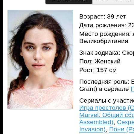
Возраст: 39 лет
Дата рождения: 23
Место рождения: 
Великобритания
Знак зодиака: Ск
Пол: Женский
Рост: 157 см
Последняя роль: Б
Grant) в сериале
П
Сериалы с участ
Игра престолов (G
Marvel: Общий сбо
Assembled)
,
Секре
Invasion)
,
Пони (P