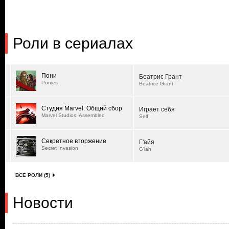
Роли в сериалах
Пони
Беатрис Грант
Ponies
Beatrice Grant
Студия Marvel: Общий сбор
Играет себя
Marvel Studios: Assembled
Self
Секретное вторжение
Г'айя
Secret Invasion
G'iah
ВСЕ РОЛИ (5)
Новости