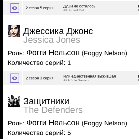
Души не осталось
2 сезон 5 серия
All Souled Out
Джессика Джонс
Jessica Jones
Фогги Нельсон
Роль:
(Foggy Nelson)
Количество серий: 1
Или единственная выжившая
2 сезон 3 серия
AKA Sole Survivor
Защитники
The Defenders
Фогги Нельсон
Роль:
(Foggy Nelson)
Количество серий: 5