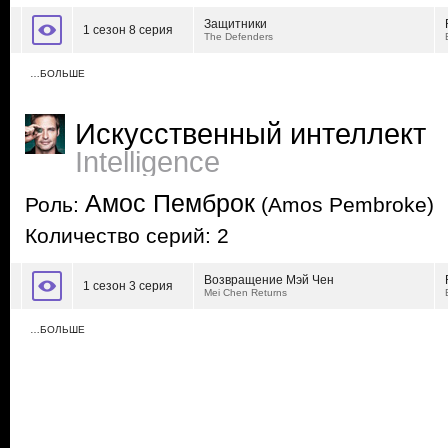
Защитники
1 сезон 8 серия
The Defenders
…БОЛЬШЕ
Искусственный интеллект
Intelligence
Амос Пемброк
Роль:
(Amos Pembroke)
Количество серий: 2
Возвращение Мэй Чен
1 сезон 3 серия
Mei Chen Returns
…БОЛЬШЕ