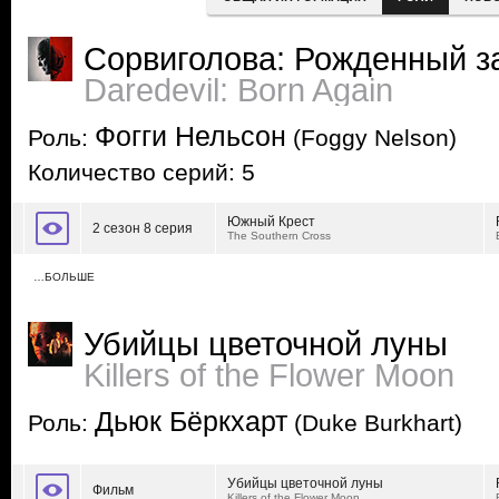
Сорвиголова: Рожденный з
Daredevil: Born Again
Фогги Нельсон
Роль:
(Foggy Nelson)
Количество серий: 5
Южный Крест
2 сезон 8 серия
The Southern Cross
…БОЛЬШЕ
Убийцы цветочной луны
Killers of the Flower Moon
Дьюк Бёркхарт
Роль:
(Duke Burkhart)
Убийцы цветочной луны
Фильм
Killers of the Flower Moon