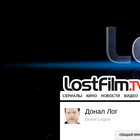
СЕРИАЛЫ
КИНО
НОВОСТИ
ВИДЕО
Донал Лог
Donal Logue
ОБЩАЯ ИН