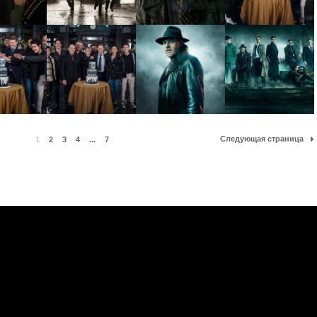
Следующая страница
1
2
3
4
...
7