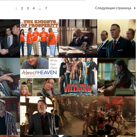
Следующая страница
1
2
3
4
...
7