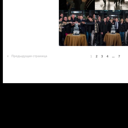
Предыдущая страница
1
2
3
4
...
7