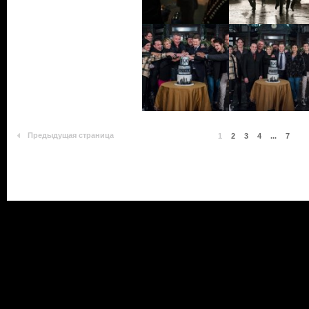
Предыдущая страница
1
2
3
4
...
7