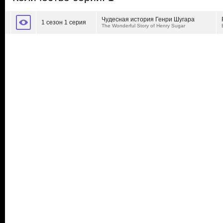
Чудесная история Генри Шугара
1 сезон 1 серия
The Wonderful Story of Henry Sugar