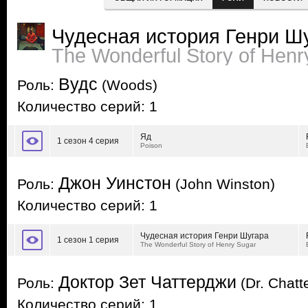
Чудесная история Генри Ш
The Wonderful Story of Henr
Вудс
Роль:
(Woods)
Количество серий: 1
Яд
1 сезон 4 серия
Poison
Джон Уинстон
Роль:
(John Winston)
Количество серий: 1
Чудесная история Генри Шугара
1 сезон 1 серия
The Wonderful Story of Henry Sugar
Доктор Зет Чаттерджи
Роль:
(Dr. Chatt
Количество серий: 1