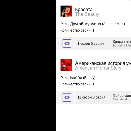
Красота
The Beauty
Другой мужчина
Роль:
(Another Man)
Количество серий: 1
Красивые
1 сезон 5 серия
Beautiful Bill
Американская история у
American Horror Story
Бобби
Роль:
(Bobby)
Количество серий: 1
Файер-ай
11 сезон 8 серия
Fire Island