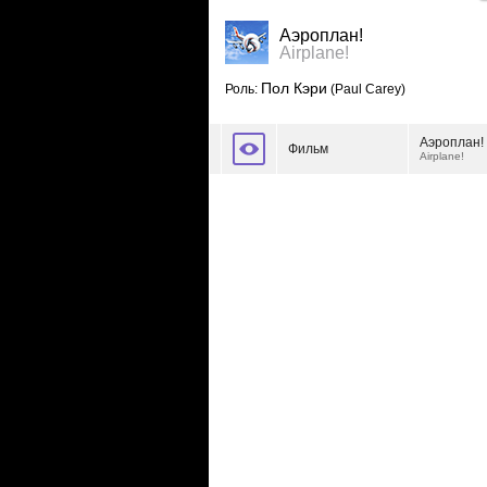
Аэроплан!
Airplane!
Пол Кэри
Роль:
(Paul Carey)
Аэроплан!
Фильм
Airplane!