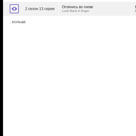
Оглянись во гневе
2 сезон 13 серия
Look Back in Anger
…БОЛЬШЕ