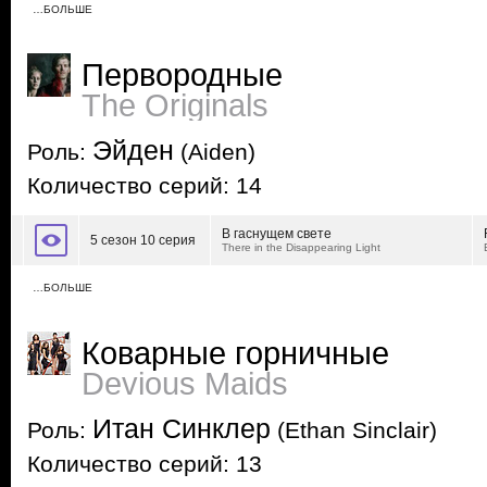
…БОЛЬШЕ
Первородные
The Originals
Эйден
Роль:
(Aiden)
Количество серий: 14
В гаснущем свете
5 сезон 10 серия
There in the Disappearing Light
…БОЛЬШЕ
Коварные горничные
Devious Maids
Итан Синклер
Роль:
(Ethan Sinclair)
Количество серий: 13