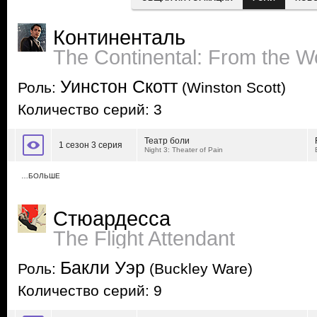
Континенталь
The Continental: From the W
Уинстон Скотт
Роль:
(Winston Scott)
Количество серий: 3
Театр боли
1 сезон 3 серия
Night 3: Theater of Pain
…БОЛЬШЕ
Стюардесса
The Flight Attendant
Бакли Уэр
Роль:
(Buckley Ware)
Количество серий: 9