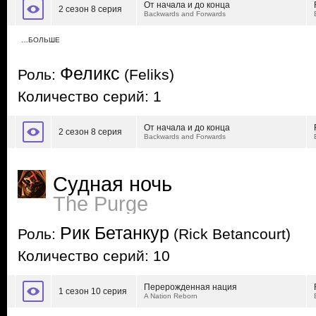
От начала и до конца
2 сезон 8 серия
Backwards and Forwards
…БОЛЬШЕ
Феликс
Роль:
(Feliks)
Количество серий: 1
От начала и до конца
2 сезон 8 серия
Backwards and Forwards
Судная ночь
The Purge
Рик Бетанкур
Роль:
(Rick Betancourt)
Количество серий: 10
Перерожденная нация
1 сезон 10 серия
A Nation Reborn