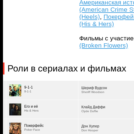
Американская ист
(American Crime S
(Heels)
,
Покерфейс
(His & Hers)
Фильмы с участи
(Broken Flowers)
Роли в сериалах и фильмах
9-1-1
Шериф Вудсон
9-1-1
Sheriff Woodson
Его и её
Клайд Даффи
His & Hers
Clyde Duffie
Покерфейс
Дон Хупер
Poker Face
Don Hooper