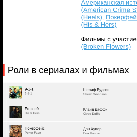
Американская ист
(American Crime S
(Heels)
,
Покерфейс
(His & Hers)
Фильмы с участи
(Broken Flowers)
Роли в сериалах и фильмах
9-1-1
Шериф Вудсон
9-1-1
Sheriff Woodson
Его и её
Клайд Даффи
His & Hers
Clyde Duffie
Покерфейс
Дон Хупер
Poker Face
Don Hooper