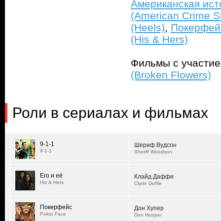
Американская ист
(American Crime S
(Heels)
,
Покерфейс
(His & Hers)
Фильмы с участи
(Broken Flowers)
Роли в сериалах и фильмах
9-1-1
Шериф Вудсон
9-1-1
Sheriff Woodson
Его и её
Клайд Даффи
His & Hers
Clyde Duffie
Покерфейс
Дон Хупер
Poker Face
Don Hooper