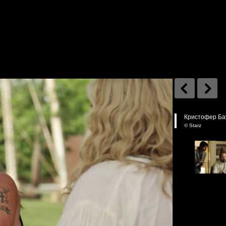
Кристофер Бау
© Starz