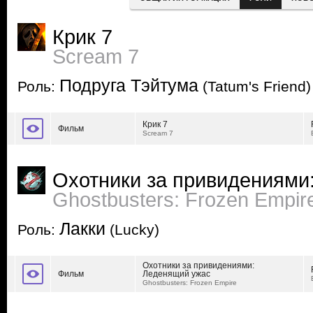
Крик 7
Scream 7
Подруга Тэйтума
Роль:
(Tatum's Friend)
Крик 7
Фильм
Scream 7
Охотники за привидениями
Ghostbusters: Frozen Empir
Лакки
Роль:
(Lucky)
Охотники за привидениями:
Фильм
Леденящий ужас
Ghostbusters: Frozen Empire