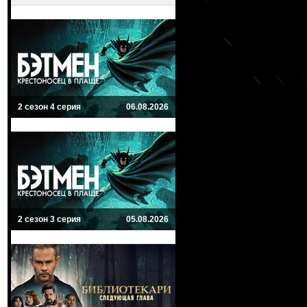
2 сезон 4 серия
06.08.2026
2 сезон 3 серия
05.08.2026