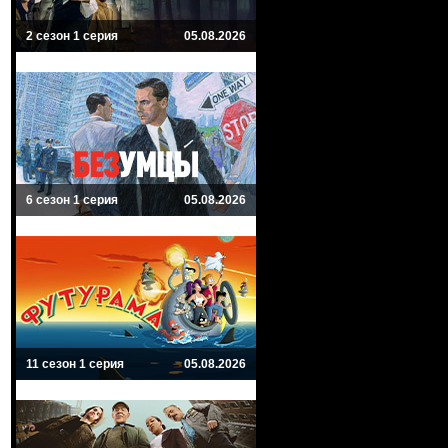
2 сезон 1 серия
05.08.2026
6 сезон 1 серия
05.08.2026
11 сезон 1 серия
05.08.2026