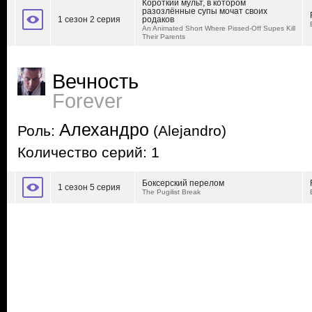
Короткий мульт, в котором
разозлённые супы мочат своих
1 сезон 2 серия
родаков
An Animated Short Where Pissed-Off Supes Kill
Their Parents
Вечность
Forever
Алехандро
Роль:
(Alejandro)
Количество серий: 1
Боксерский перелом
1 сезон 5 серия
The Pugilist Break