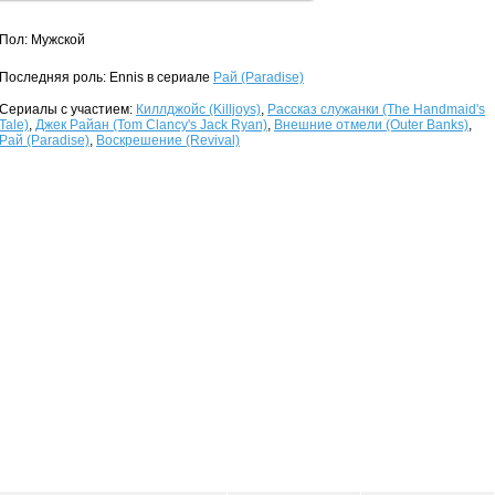
Пол: Мужской
Последняя роль: Ennis в сериале
Рай (Paradise)
Сериалы с участием:
Киллджойс (Killjoys)
,
Рассказ служанки (The Handmaid's
Tale)
,
Джек Райан (Tom Clancy's Jack Ryan)
,
Внешние отмели (Outer Banks)
,
Рай (Paradise)
,
Воскрешение (Revival)