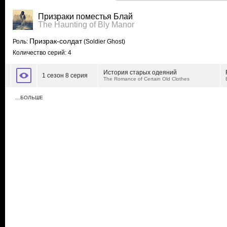
Призраки поместья Блай
The Haunting of Bly Manor
Призрак-солдат
Роль:
(Soldier Ghost)
Количество серий: 4
История старых одеяний
1 сезон 8 серия
The Romance of Certain Old Clothes
…БОЛЬШЕ