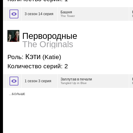
Башня
3 сезон 14 серия
The Tower
Первородные
The Originals
Кэти
Роль:
(Katie)
Количество серий: 2
Заплутав в печали
1 сезон 3 серия
Tangled Up in Blue
…БОЛЬШЕ