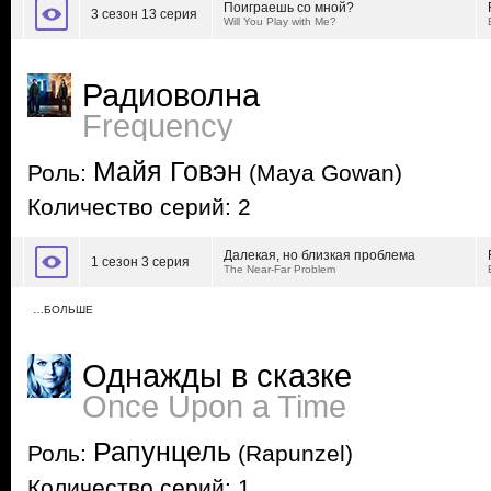
Поиграешь со мной?
3 сезон 13 серия
Will You Play with Me?
Радиоволна
Frequency
Майя Говэн
Роль:
(Maya Gowan)
Количество серий: 2
Далекая, но близкая проблема
1 сезон 3 серия
The Near-Far Problem
…БОЛЬШЕ
Однажды в сказке
Once Upon a Time
Рапунцель
Роль:
(Rapunzel)
Количество серий: 1