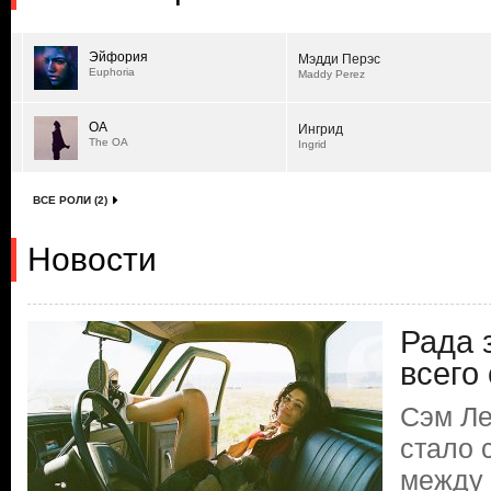
Эйфория
Мэдди Перэс
Euphoria
Maddy Perez
ОА
Ингрид
The OA
Ingrid
ВСЕ РОЛИ (2)
Новости
Рада з
всего
Сэм Ле
стало 
между 