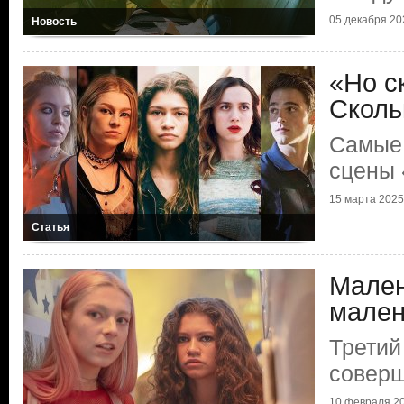
05 декабря 202
Новость
«Но с
Сколь
Самые
сцены
15 марта 2025 
Статья
Мален
мален
Третий
соверш
10 февраля 20