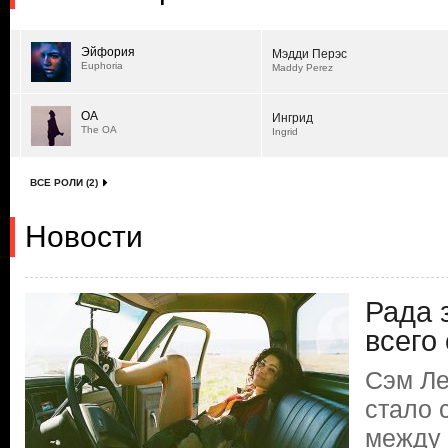
Эйфория
Мэдди Перэс
Euphoria
Maddy Perez
ОА
Ингрид
The OA
Ingrid
ВСЕ РОЛИ (2)
Новости
Рада з
всего
Сэм Ле
стало 
между 