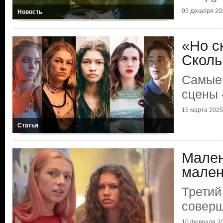
05 декабря 202
Новость
«Но с
Сколь
Самые
сцены
15 марта 2025 
Статья
Мален
мален
Третий
соверш
10 февраля 20