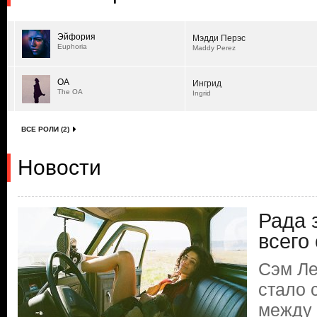
Эйфория
Мэдди Перэс
Euphoria
Maddy Perez
ОА
Ингрид
The OA
Ingrid
ВСЕ РОЛИ (2)
Новости
Рада з
всего
Сэм Ле
стало 
между 