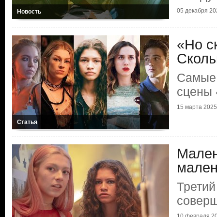
05 декабря 202
Новость
«Но с
Сколь
Самые
сцены
15 марта 2025 
Статья
Мален
мален
Третий
соверш
10 февраля 20