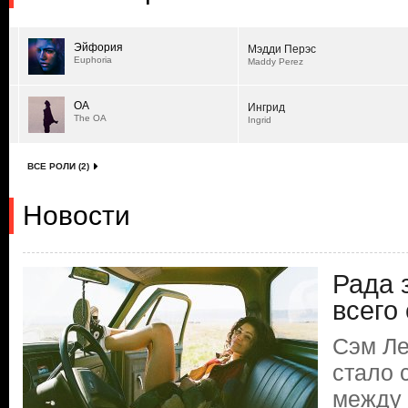
Эйфория
Мэдди Перэс
Euphoria
Maddy Perez
ОА
Ингрид
The OA
Ingrid
ВСЕ РОЛИ (2)
Новости
Рада з
всего
Сэм Ле
стало 
между 