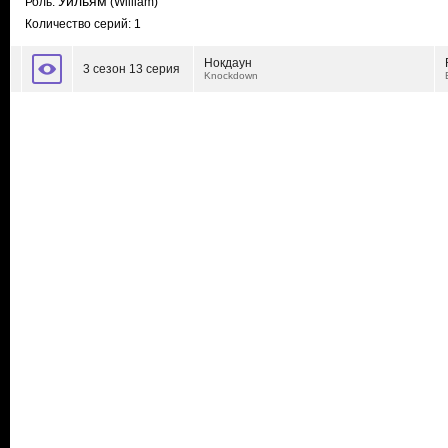
Уильям
Роль:
(William)
Количество серий: 1
Нокдаун
3 сезон 13 серия
Knockdown