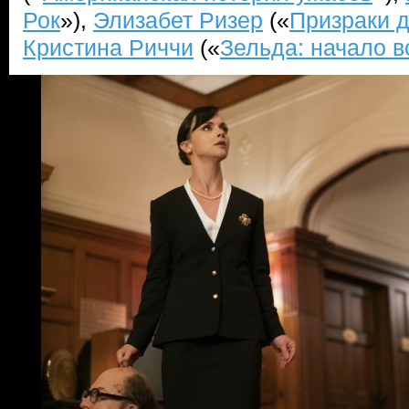
Рок
»),
Элизабет Ризер
(«
Призраки 
Кристина Риччи
(«
Зельда: начало в