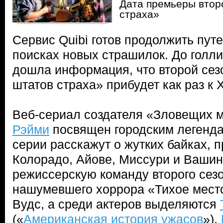
Дата премьеры втор
страха»
Сервис Quibi готов продолжить пу
поисках новых страшилок. До голл
дошла информация, что второй сез
штатов страха» прибудет как раз к 
Веб-сериал создателя «Зловещих 
Рэйми
посвящен городским легенд
серии расскажут о жутких байках, 
Колорадо, Айове, Миссури и Вашин
режиссерскую команду второго сез
нашумевшего хоррора «Тихое место
Вудс, а среди актеров выделяются
(«
Американская история ужасов
»),