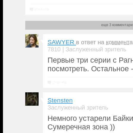
Ответить
еще 3 комментари
SAWYER
в ответ на
коммента
|
7810
Заслуженный зритель
Первые три серии с Ра
посмотреть. Остальное -
Ответить
Stensten
Заслуженный зритель
Немного устарели Байки
Сумеречная зона ))