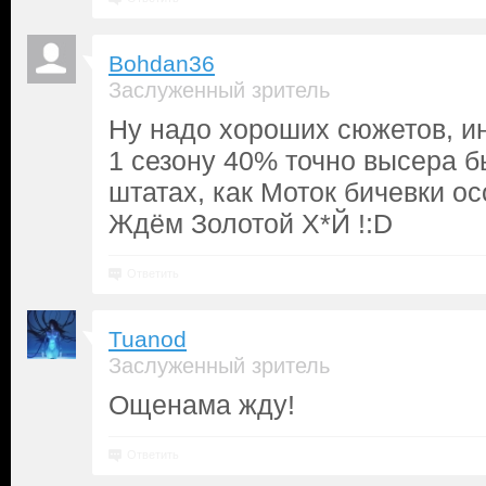
Bohdan36
Заслуженный зритель
Ну надо хороших сюжетов, и
1 сезону 40% точно высера б
штатах, как Моток бичевки ос
Ждём Золотой Х*Й !:D
Ответить
Tuanod
Заслуженный зритель
Ощенама жду!
Ответить