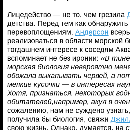
Лицедейство — не то, чем грезила
детства. Перед тем как обнаружить 
перевоплощениям,
Андерсон
всерь
реализоваться в области морской б
тогдашнем интересе к соседям Акв
вспоминает не без иронии:
«В тине
морская биология невероятно меня
обожала выкапывать червей, а по
мелкие кусочки — в интересах нау
Хотя, признаться, некоторых вод
обитателей,например, акул я оче
сожалению, нам не суждено узнать,
получила бы биология, свяжи
Джил
свою жизнь. Однако, думается, на 