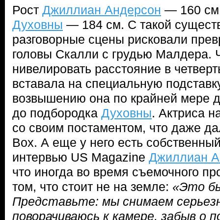
Рост
Джиллиан Андерсон
— 160 см
Духовны
— 184 см. С такой сущест
разговорные сцены рисковали прев
головы Скалли с грудью Малдера. 
нивелировать расстояние в четверт
вставала на специальную подставку
возвышению она по крайней мере 
до подбородка
Духовны
. Актриса н
со своим постаментом, что даже да
Box. А еще у него есть собственный
интервью US Magazine
Джиллиан А
что иногда во время съемочного пр
том, что стоит не на земле:
«Это бы
Представьте: мы снимаем серьезну
поворачиваюсь к камере, забыв о 