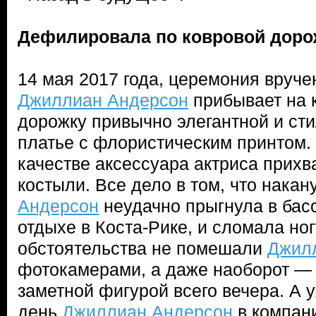
Дефилировала по ковровой доро
14 мая 2017 года, церемония вруч
Джиллиан Андерсон
прибывает на 
дорожку привычно элегантной и сти
платье с флористическим принтом.
качестве аксессуара актриса прихва
костыли. Все дело в том, что нака
Андерсон
неудачно прыгнула в басс
отдыхе в Коста-Рике, и сломала но
обстоятельства не помешали
Джил
фотокамерами, а даже наоборот —
заметной фигурой всего вечера. А
день
Джиллиан Андерсон
в компани