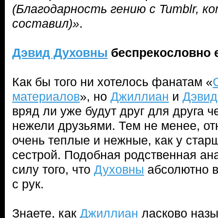
(Благодарность гению с Tumblr, к
составил)»
.
Дэвид Духовны
беспрекословно 
Как бы того ни хотелось фанатам «
материалов
», но
Джиллиан
и
Дэвид
вряд ли уже будут друг для друга 
нежели друзьями. Тем не менее, о
очень теплые и нежные, как у стар
сестрой. Подобная родственная ана
силу того, что
Духовны
абсолютно в
с рук.
Знаете, как
Джиллиан
ласково наз