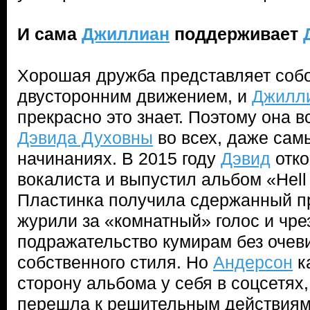
И сама
Джиллиан
поддерживает
Хорошая дружба представляет собо
двусторонним движением, и
Джилл
прекрасно это знает. Поэтому она 
Дэвида Духовны
во всех, даже сам
начинаниях. В 2015 году
Дэвид
отко
вокалиста и выпустил альбом «Hell 
Пластинка получила сдержанный 
журили за «комнатный» голос и чр
подражательство кумирам без оче
собственного стиля. Но
Андерсон
к
сторону альбома у себя в соцсетях,
перешла к решительным действиям.