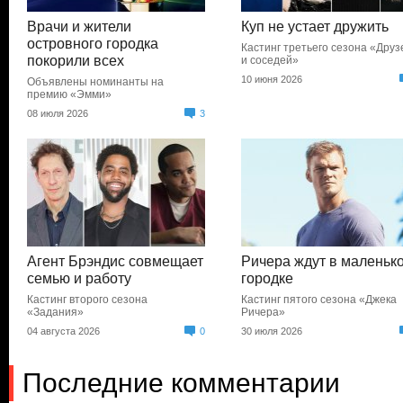
Врачи и жители
Куп не устает дружить
островного городка
Кастинг третьего сезона «Друз
покорили всех
и соседей»
10 июня 2026
Объявлены номинанты на
премию «Эмми»
08 июля 2026
3
Агент Брэндис совмещает
Ричера ждут в маленьк
семью и работу
городке
Кастинг второго сезона
Кастинг пятого сезона «Джека
«Задания»
Ричера»
04 августа 2026
0
30 июля 2026
Последние комментарии