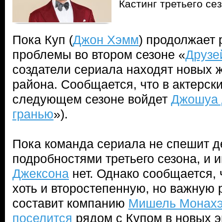
Кастинг третьего се
Пока Куп (
Джон Хэмм
) продолжает 
проблемы во втором сезоне «
Друзе
создатели сериала находят новых ж
района. Сообщается, что в актерск
следующем сезоне войдет
Джошуа 
гранью
»).
Пока команда сериала не спешит д
подробностями третьего сезона, и 
Джексона
нет. Однако сообщается, 
хоть и второстепенную, но важную 
составит компанию
Мишель Монах
поселится
рядом с Купом в новых э