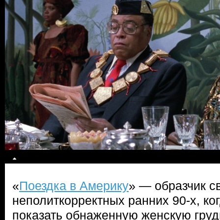
«
Поездка в Америку
» — образчик с
неполиткорректных ранних 90-х, ко
показать обнаженную женскую грудь