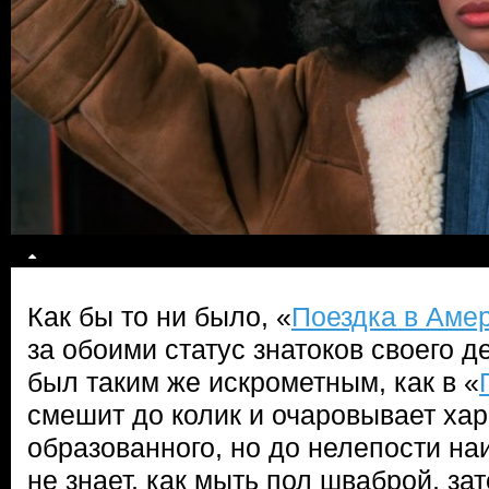
Как бы то ни было, «
Поездка в Аме
за обоими статус знатоков своего д
был таким же искрометным, как в «
смешит до колик и очаровывает хар
образованного, но до нелепости на
не знает, как мыть пол шваброй, зат