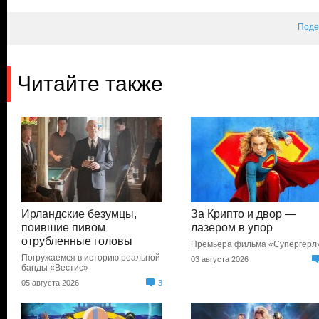
Поде
Читайте также
Ирландские безумцы,
За Крипто и двор —
поившие пивом
лазером в упор
отрубленные головы
Премьера фильма «Супергёрл
Погружаемся в историю реальной
03 августа 2026
банды «Вестис»
05 августа 2026
3