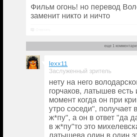
Фильм огонь! но перевод Вол
заменит никто и ничто
Ответить
еще 1 комментари
lexx11
Заслуженный зритель
нету на него володарско
горчаков, латышев есть 
момент когда он при кри
утро соседи", получает в
ж*пу", а он в ответ "да 
в ж*пу"то это михелевск
латышева один в один э