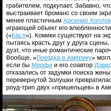
грабителем, подкупает. Забавно, чт
выстраивает броманс со своим экр
менее пластичным
Арсенио Холло
играющей объект его влюбленност
(«
Касл
»). Комики существуют на экр
пытаясь красть друг у друга сцены,
дуэт, что иные романтические паро
Вообще, «
Поездка в Америку
» могл
если бы
Мерфи
и его соавтор
Дэви
отказались от задумки поиска жены
перевернутой Золушки превратилас
роуд-трип двух «пришельцев» в Ам