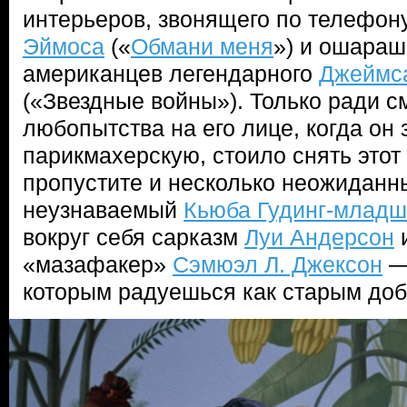
интерьеров, звонящего по телефон
Эймоса
(«
Обмани меня
») и ошараш
американцев легендарного
Джеймс
(«Звездные войны»). Только ради с
любопытства на его лице, когда он 
парикмахерскую, стоило снять этот
пропустите и несколько неожиданн
неузнаваемый
Кьюба Гудинг-млад
вокруг себя сарказм
Луи Андерсон
«мазафакер»
Сэмюэл Л. Джексон
— 
которым радуешься как старым доб