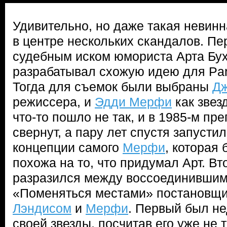
Удивительно, но даже такая невинн
в центре нескольких скандалов. Пе
судебным иском юмориста Арта Бух
разрабатывал схожую идею для Par
Тогда для съемок были выбраны
Дж
режиссера, и
Эдди Мерфи
как звез
что-то пошло не так, и в 1985-м п
свернут, а пару лет спустя запустил
концепции самого
Мерфи
, которая
похожа на то, что придумал Арт. В
разразился между воссоединившим
«Поменяться местами» постановщ
Лэндисом
и
Мерфи
. Первый был н
своей звезды, посчитав его уже не 