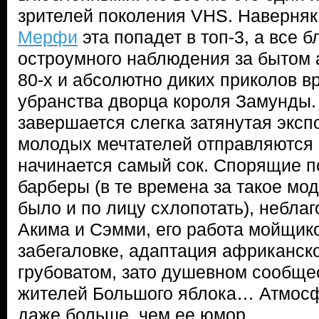
зрителей поколения VHS. Наверняк
Мерфи
эта попадет в топ-3, а все 
остроумного наблюдения за бытом 
80-х и абсолютно диких приколов в
убранства дворца короля Замунды. 
завершается слегка затянутая эксп
молодых мечтателей отправляются 
начинается самый сок. Спорящие п
барберы (в те времена за такое мо
было и по лицу схлопотать), небла
Акима и Сэмми, его работа мойщик
забегаловке, адаптация африканско
грубоватом, зато душевном сообще
жителей Большого яблока… Атмосф
даже больше, чем ее юмор.