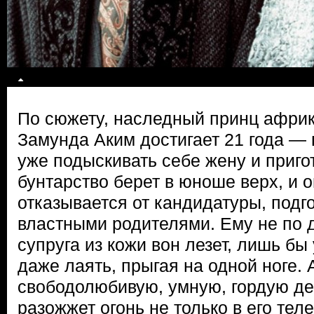
По сюжету, наследный принц афри
Замунда Аким достигает 21 года — 
уже подыскивать себе жену и пригот
бунтарство берет в юноше верх, и 
отказывается от кандидатуры, подг
властными родителями. Ему не по 
супруга из кожи вон лезет, лишь бы 
даже лаять, прыгая на одной ноге.
свободолюбивую, умную, гордую де
разожжет огонь не только в его теле