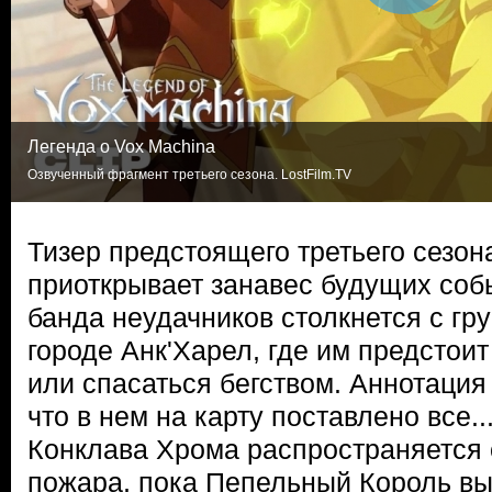
Легенда о Vox Machina
Озвученный фрагмент третьего сезона. LostFilm.TV
Тизер предстоящего третьего сезон
приоткрывает занавес будущих соб
банда неудачников столкнется с гр
городе Анк'Харел, где им предстои
или спасаться бегством. Аннотация 
что в нем на карту поставлено все.
Конклава Хрома распространяется 
пожара, пока Пепельный Король в