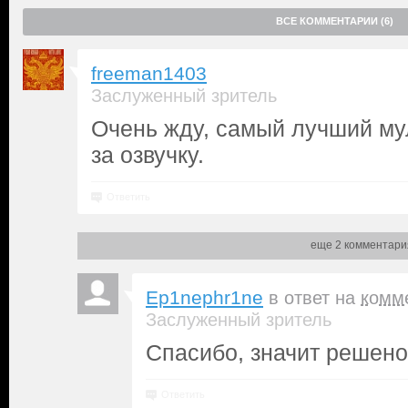
ВСЕ КОММЕНТАРИИ (6)
freeman1403
Заслуженный зритель
Очень жду, самый лучший мул
за озвучку.
Ответить
еще 2 комментари
Ep1nephr1ne
в ответ на
комм
Заслуженный зритель
Спасибо, значит решено
Ответить