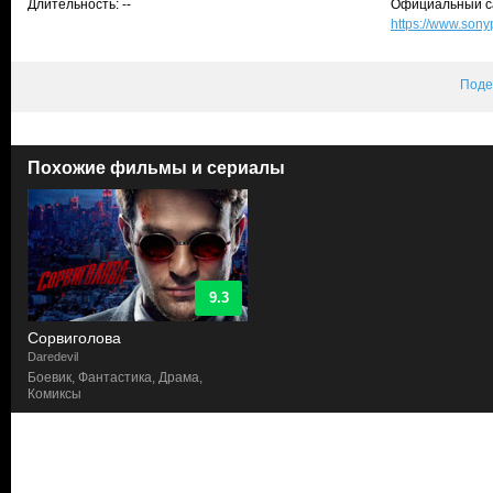
Длительность: --
Официальный с
https://www.son
Поде
Похожие фильмы и сериалы
9.3
Сорвиголова
Daredevil
Боевик, Фантастика, Драма,
Комиксы