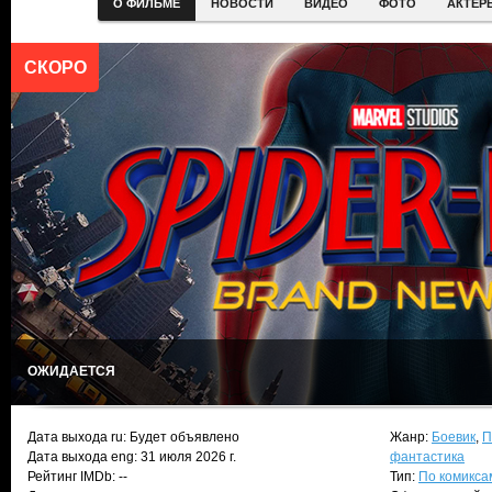
О ФИЛЬМЕ
НОВОСТИ
ВИДЕО
ФОТО
АКТЕР
СКОРО
ОЖИДАЕТСЯ
Дата выхода ru: Будет объявлено
Жанр:
Боевик
,
П
Дата выхода eng: 31 июля 2026 г.
фантастика
Рейтинг IMDb: --
Тип:
По комикса