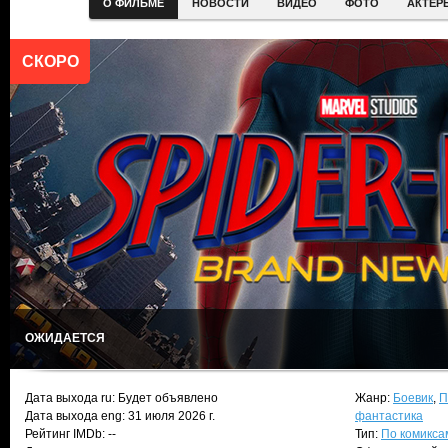
О ФИЛЬМЕ
НОВОСТИ
ВИДЕО
ФОТО
АКТЕР
СКОРО
ОЖИДАЕТСЯ
Дата выхода ru: Будет объявлено
Жанр:
Боевик
,
П
Дата выхода eng: 31 июля 2026 г.
фантастика
Рейтинг IMDb: --
Тип:
По комикса