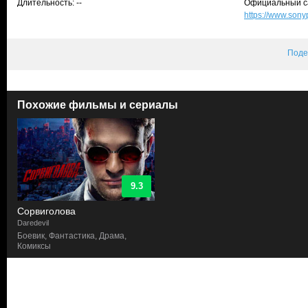
Длительность: --
Официальный с
https://www.son
Поде
Похожие фильмы и сериалы
9.3
Сорвиголова
Daredevil
Боевик, Фантастика, Драма,
Комиксы