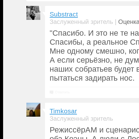
Substract
|
Заслуженный зритель
Оценка
"Спасибо. И это не те 
Спасибы, а реальное Сп
Мне одному смешно, ког
А если серьёзно, не дум
наших собратьев будет 
пытаться задирать нос.
Ответить
Timkosar
Заслуженный зритель
РежиссёрАМ и сценарис
оба Коэны. А люди с Ло