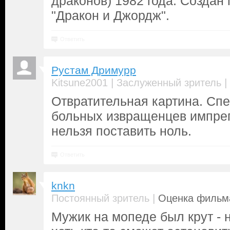
драконов) 1982 года. Создан 
"Дракон и Джордж".
Ответить
Рустам Дримурр
|
|
Kitsune2001
Заслуженный зритель
Отвратительная картина. Сп
больных извращенцев импре
нельзя поставить ноль.
Ответить
knkn
|
Постоянный зритель
Оценка фильма
Мужик на мопеде был крут - н