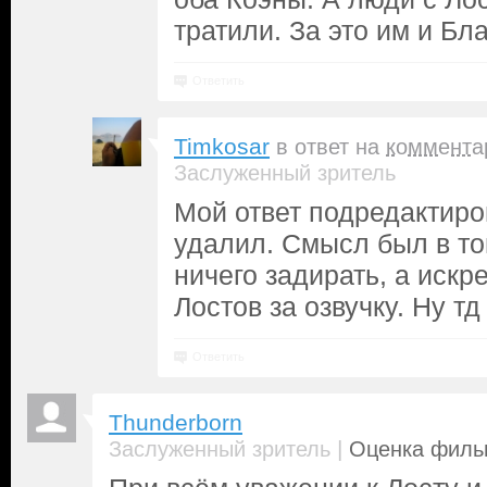
тратили. За это им и Бл
Ответить
Timkosar
в ответ на
коммента
Заслуженный зритель
Мой ответ подредактиров
удалил. Смысл был в то
ничего задирать, а иск
Лостов за озвучку. Ну тд 
Ответить
Thunderborn
|
Заслуженный зритель
Оценка фильм