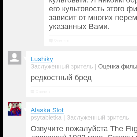
его культовость этого ф
зависит от многих перем
указанных Вами.
Ответить
Lushiky
|
Заслуженный зритель
Оценка фильм
редкостный бред
Ответить
Alaska Slot
|
psytabletka
Заслуженный зритель
Озвучите пожалуйста The Flig