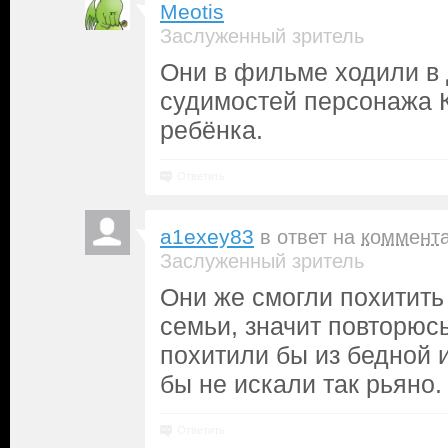
Meotis
Заслуженный зритель
Они в фильме ходили в 
судимостей персонажа 
ребёнка.
Ответить
a1exey83
в ответ на
коммент
Заслуженный зритель
Они же смогли похитить
семьи, значит повторюс
похитили бы из бедной 
бы не искали так рьяно.
Ответить